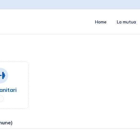
Home
La mutua
anitari
mune)